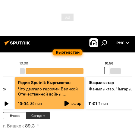
РУС
Кыргызстан
10:00
10:56
Радио Sputnik Кыргызстан
Жаңылыктар
уск
Что двигало героями Великой
Жаңылыктар. Чыгарылы
Отечественной войны:
вспоминая Чолпонбая
эфир
10:04
11:01
39 мин
7 мин
Тулебердиева
Вчера
Сегодня
г. Бишкек
89.3