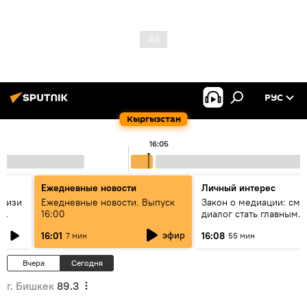
РУС
Кыргызстан
16:05
Ежедневные новости
Личный интерес
н изи
Ежедневные новости. Выпуск
Закон о медиации: смо
16:00
диалог стать главным
т?
инструментом примире
эфир
16:01
16:08
7 мин
55 мин
Кыргызстане?
Вчера
Сегодня
г. Бишкек
89.3