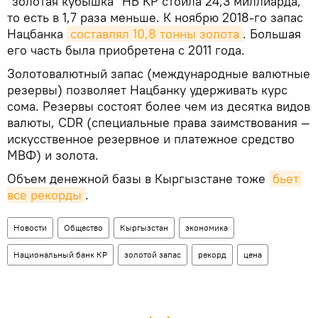
"золотая кубышка" НБ КР стоила 24,3 миллиарда,
то есть в 1,7 раза меньше. К ноябрю 2018-го запас
Нацбанка
составлял 10,8 тонны золота
. Большая
его часть была приобретена с 2011 года.
Золотовалютный запас (международные валютные
резервы) позволяет Нацбанку удерживать курс
сома. Резервы состоят более чем из десятка видов
валюты, СDR (специальные права заимствования —
искусственное резервное и платежное средство
МВФ) и золота.
Объем денежной базы в Кыргызстане тоже
бьет 
все рекорды
.
Новости
Общество
Кыргызстан
экономика
Национальный банк КР
золотой запас
рекорд
цена