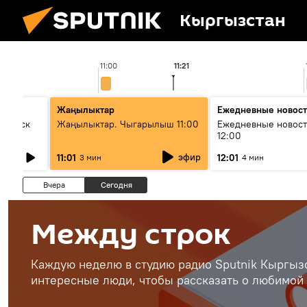
Кыргызстан
11:00
11:21
Жаңылыктар
Ежедневные новос
Выпуск
Жаңылыктар. Чыгарылыш 11:00
Ежедневные новост
12:00
эфир
11:01
12:01
3 мин
4 мин
Вчера
Сегодня
Между строк
Каждую неделю в студию радио Sputnik Кыргызс
интересные люди, чтобы рассказать о любимой 