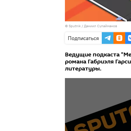
©
Sputnik
/ Даниил Сулайманов
Подписаться
Ведущие подкаста "Ме
романа Габриэля Гарс
литературы.