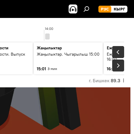
РУС
КЫРГ
14:00
ости
Жаңылыктар
Ежедневные 
ости. Выпуск
Жаңылыктар. Чыгарылыш 15:00
Ежедневные н
16:00
15:01
16:01
3 мин
3 мин
г. Бишкек
89.3