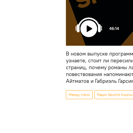
46:14
В новом выпуске програм
узнаете, стоит ли пересили
страниц, почему романы л
повествования напоминают
Айтматов и Габриэль Гарси
Между строк
Радио Sputnik Кыргы