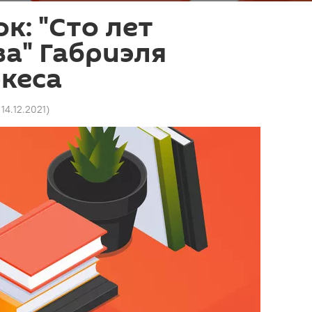
к: "Сто лет
а" Габриэля
кеса
 14.12.2021
)