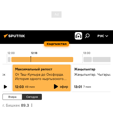
РУС
Кыргызстан
12:00
12:18
13:00
Максимальный репост
Жаңылыктар
уск
От Таш-Кумыра до Оксфорда.
Жаңылыктар. Чыгарыл
История одного кыргызского
динозавра
эфир
12:03
13:01
49 мин
7 мин
Вчера
Сегодня
г. Бишкек
89.3