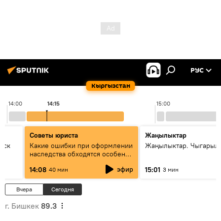
РУС
Кыргызстан
14:00
14:15
15:00
Советы юриста
Жаңылыктар
уск
Какие ошибки при оформлении
Жаңылыктар. Чыгарыл
наследства обходятся особенно
дорого - советы юриста
эфир
14:08
15:01
40 мин
3 мин
Вчера
Сегодня
г. Бишкек
89.3