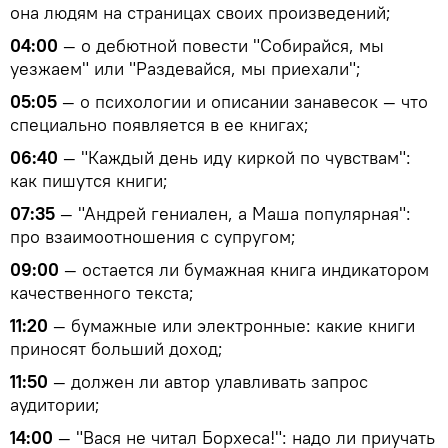
она людям на страницах своих произведений;
04:00
— о дебютной повести "Собирайся, мы
уезжаем" или "Раздевайся, мы приехали";
05:05
— о психологии и описании занавесок — что
специально появляется в ее книгах;
06:40
— "Каждый день иду киркой по чувствам":
как пишутся книги;
07:35
— "Андрей гениален, а Маша популярная":
про взаимоотношения с супругом;
09:00
— остается ли бумажная книга индикатором
качественного текста;
11:20
— бумажные или электронные: какие книги
приносят больший доход;
11:50
— должен ли автор улавливать запрос
аудитории;
14:00
— "Вася не читал Борхеса!": надо ли приучать