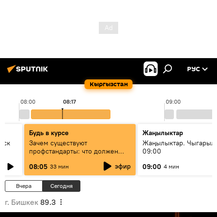
РУС
Кыргызстан
08:00
08:17
09:00
Будь в курсе
Жаңылыктар
уск
Зачем существуют
Жаңылыктар. Чыгары
профстандарты: что должен
09:00
знать каждый специалист о
эфир
08:05
09:00
33 мин
4 мин
своей профессии
Вчера
Сегодня
г. Бишкек
89.3