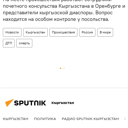
почетного консульства Кыргызстана в Оренбурге и
представители кыргызской диаспоры. Вопрос
находится на особом контроле у посольства.
Новости
Кыргызстан
Происшествия
Россия
В мире
ДТП
смерть
Кыргызстан
КЫРГЫЗСТАН
ПОЛИТИКА
РАДИО SPUTNIK КЫРГЫЗСТАН
Р