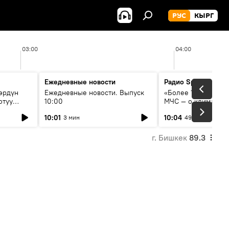
РУС
КЫРГ
03:00
04:00
Ежедневные новости
Радио Sputnik Кыр
өрдүн
Ежедневные новости. Выпуск
«Более 1200 сёл в 
отуу
10:00
МЧС — о климате, 
системе оповещен
10:01
10:04
3 мин
49 мин
населения
г. Бишкек
89.3