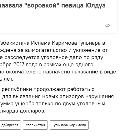
назвала "воровкой" певица Юлдуз
Узбекистана Ислама Каримова Гульнара в
уждена за вымогательство и уклонение от
е расследуется уголовное дело по ряду
кабря 2017 года в рамках еще одного
ло окончательно назначено наказание в виде
 лет.
е республики продолжают работать с
 для выявления новых эпизодов нарушения
сумма ущерба только по двум уголовным
ллиарда долларов.
-дайджест
Узбекистан
Гульнара Каримова