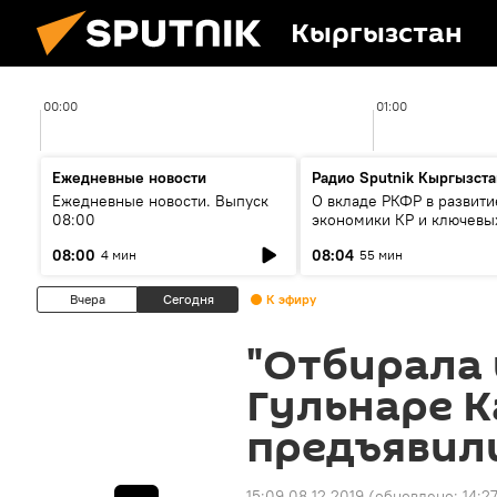
Кыргызстан
00:00
01:00
Ежедневные новости
Радио Sputnik Кыргызста
Ежедневные новости. Выпуск
О вкладе РКФР в развити
08:00
экономики КР и ключевы
секторах до 2030 года
08:00
08:04
4 мин
55 мин
Вчера
Сегодня
К эфиру
"Отбирала
Гульнаре 
предъявил
15:09 08.12.2019
(обновлено:
14:2