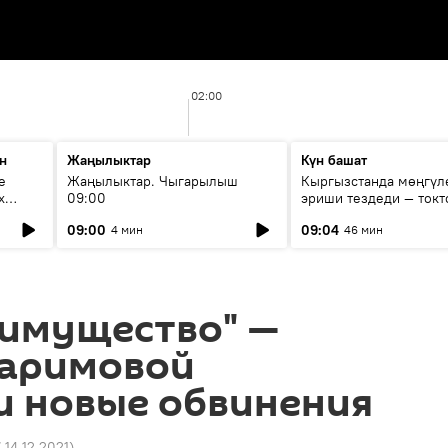
02:00
н
Жаңылыктар
Күн башат
е
Жаңылыктар. Чыгарылыш
Кыргызстанда мөңгүл
х
09:00
эриши тездеди — токт
мүмкүн эмеспи?
09:00
09:04
4 мин
46 мин
 имущество" —
Каримовой
и новые обвинения
7 14.12.2021
)