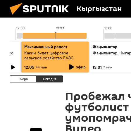
Кыргызстан
12:00
12:27
13:00
Максимальный репост
Жаңылыктар
Выпуск
Каким будет цифровое
Жаңылыктар. Чыга
сельское хозяйство ЕАЭС
эфир
12:05
13:01
44 мин
7 мин
Вчера
Сегодня
Пробежал ч
футболист
умопомрач
Видео