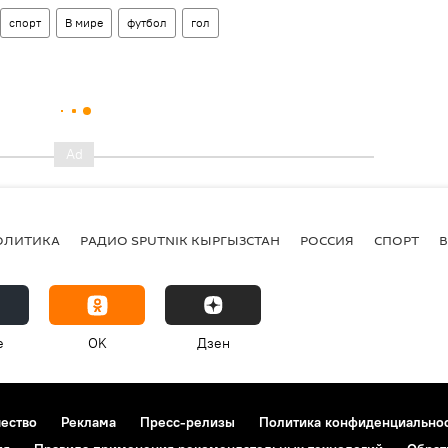
спорт
В мире
футбол
гол
ОЛИТИКА
РАДИО SPUTNIK КЫРГЫЗСТАН
РОССИЯ
СПОРТ
e
OK
Дзен
чество
Реклама
Пресс-релизы
Политика конфиденциально