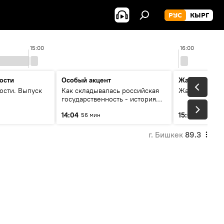
РУС
КЫРГ
15:00
16:00
ости
Особый акцент
Жаңылыктар
ости. Выпуск
Как складывалась российская
Жаңылыктар.
государственность - история
России и геополитика Евразии
14:04
15:01
56 мин
3 мин
глазами аналитиков
г. Бишкек
89.3