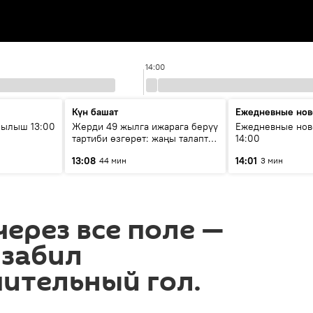
14:00
Күн башат
Ежедневные нов
рылыш 13:00
Жерди 49 жылга ижарага берүү
Ежедневные нов
тартиби өзгөрөт: жаңы талаптар
14:00
эмнени көздөйт?
13:08
14:01
44 мин
3 мин
ерез все поле —
 забил
ительный гол.