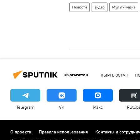
Новости
видео
Мультимедиа
Кыргызстан
КЫРГЫЗСТАН
П
Telegram
VK
Макс
Rutub
О проекте
Правила использования
Контакты и сотрудни