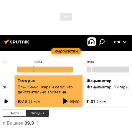
РУС
Кыргызстан
0:00
10:24
11:00
Тема дня
Жаңылыктар
уск
Эль-Ниньо, жара и сели: что
Жаңылыктар. Чыгарылы
действительно влияет на
погоду в Кыргызстане
эфир
10:13
11:01
38 мин
3 мин
Вчера
Сегодня
г. Бишкек
89.3