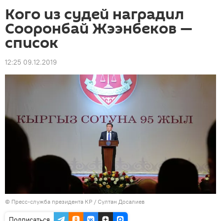
Кого из судей наградил
Сооронбай Жээнбеков —
список
12:25 09.12.2019
©
Пресс-служба президента КР / Султан Досалиев
Подписаться