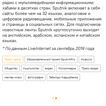
радио с мультимедийными информационными
хабами в десятках стран. Sputnik включает в себя
сайты более чем на 32 языках, аналоговое и
цифровое радиовещание, мобильные приложения
и страницы в социальных сетях. Для подписчиков
новостные ленты Sputnik круглосуточно выходят
на английском, арабском, испанском и китайском
языках.
* По данным LiveInternet за сентябрь 2019 года
Пресс-центр
Образовательный проект SputnikPro
Новости
Общество
Кыргызстан
видео
Мультимедиа
Пресс-видео
мастер-класс
фотография
Табылды Кадырбеков