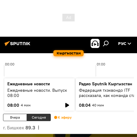
РУС
Кыргызстан
00:00
01:00
Ежедневные новости
Радио Sputnik Кыргызстан
Ежедневные новости. Выпуск
Федерация тхэквондо ITF
08:00
рассказала, как команда ста
жертвой мошенников
08:00
08:04
4 мин
40 мин
Вчера
Сегодня
К эфиру
г. Бишкек
89.3