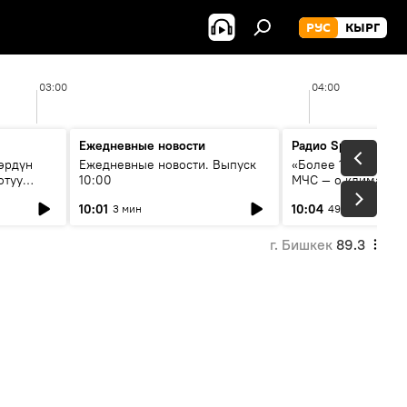
РУС
КЫРГ
03:00
04:00
Ежедневные новости
Радио Sputnik Кыр
өрдүн
Ежедневные новости. Выпуск
«Более 1200 сёл в 
отуу
10:00
МЧС — о климате, 
системе оповещен
10:01
10:04
3 мин
49 мин
населения
г. Бишкек
89.3