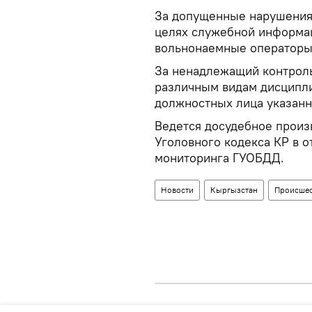
За допущенные нарушения,
целях служебной информац
вольнонаемные операторы Ц
За ненадлежащий контроль
различным видам дисципл
должностных лица указанн
Ведется досудебное произ
Уголовного кодекса КР в 
мониторинга ГУОБДД.
Новости
Кыргызстан
Происшес