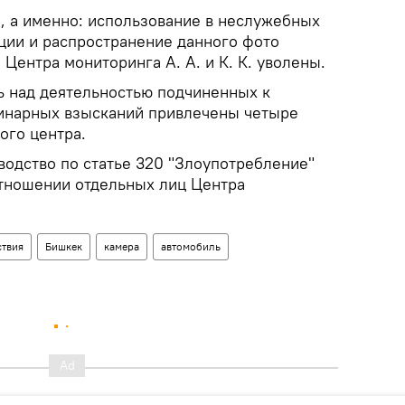
 а именно: использование в неслужебных
ии и распространение данного фото
ентра мониторинга А. А. и К. К. уволены.
 над деятельностью подчиненных к
инарных взысканий привлечены четыре
ого центра.
водство по статье 320 "Злоупотребление"
отношении отдельных лиц Центра
твия
Бишкек
камера
автомобиль