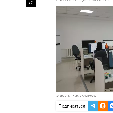
©
Sputnik
/ Нурис Алымбаев
Подписаться