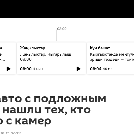
02:00
н
Жаңылыктар
Күн башат
е
Жаңылыктар. Чыгарылыш
Кыргызстанда мөңгүл
х
09:00
эриши тездеди — токт
мүмкүн эмеспи?
09:00
09:04
4 мин
46 мин
авто с подложным
нашли тех, кто
о с камер
 15.12.2021
)