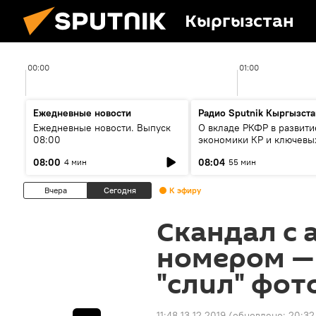
Кыргызстан
00:00
01:00
Ежедневные новости
Радио Sputnik Кыргызста
Ежедневные новости. Выпуск
О вкладе РКФР в развити
08:00
экономики КР и ключевы
секторах до 2030 года
08:00
08:04
4 мин
55 мин
Вчера
Сегодня
К эфиру
Скандал с 
номером — 
"слил" фот
11:48 13.12.2019
(обновлено:
20:32