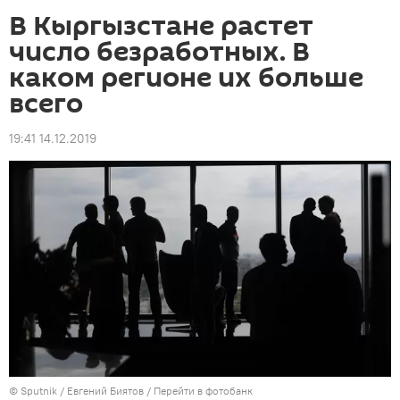
В Кыргызстане растет
число безработных. В
каком регионе их больше
всего
19:41 14.12.2019
©
Sputnik
/ Евгений Биятов
/
Перейти в фотобанк