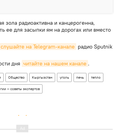
ая зола радиоактивна и канцерогенна,
ь ее для засыпки ям на дорогах или вместо
слушайте на Telegram-канале
радио Sputnik
ости дня
читайте на нашем канале
.
и
Общество
Кыргызстан
уголь
печь
тепло
гии — советы экспертов