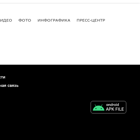
ВИДЕО
ФОТО
ИНФОГРАФИКА
ПРЕСС-ЦЕНТР
сти
ная связь