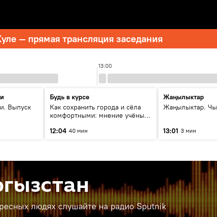
уле — прямая трансляция заседания
13:00
ти
Будь в курсе
Жаңылыктар
и. Выпуск
Как сохранить города и сёла
Жаңылыктар. Чы
комфортными: мнение учёных
Евразии
12:04
13:01
40 мин
3 мин
ргызстан
ересных людях слушайте на радио Sputnik