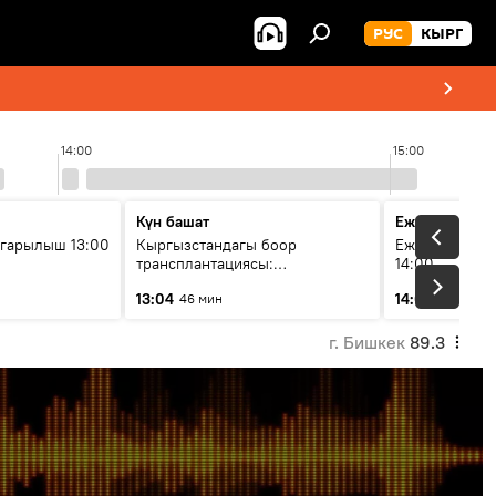
РУС
КЫРГ
14:00
15:00
Күн башат
Ежедневные 
гарылыш 13:00
Кыргызстандагы боор
Ежедневные н
трансплантациясы:
14:00
жетишкендиктер жана өнүгүү
13:04
14:01
46 мин
3 мин
келечеги
г. Бишкек
89.3