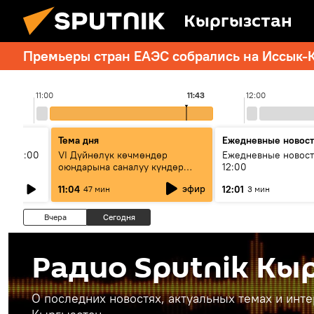
Кыргызстан
Премьеры стран ЕАЭС собрались на Иссык-К
11:00
11:43
12:00
Тема дня
Ежедневные новос
ыш 11:00
VI Дүйнөлүк көчмөндөр
Ежедневные новост
оюндарына саналуу күндөр
12:00
калды: даярдык иштери кайсы
эфир
11:04
12:01
47 мин
3 мин
этапка жетти?
Вчера
Сегодня
Радио Sputnik Кы
О последних новостях, актуальных темах и инт