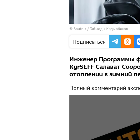
©
Sputnik / Табылды Кадырбеков
Подписаться
Инженер Программы ф
KyrSEFF Салават Сооро
отоплении в зимний п
Полный комментарий экспе