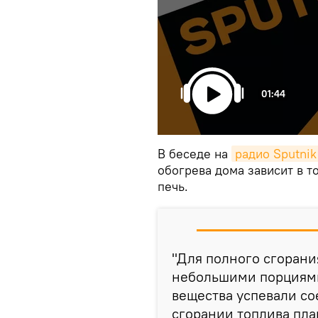
01:44
В беседе на
радио Sputni
обогрева дома зависит в т
печь.
"Для полного сгорания
небольшими порциями
вещества успевали со
сгорании топлива пла