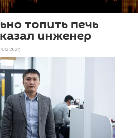
ьно топить печь
сказал инженер
14.12.2021
)