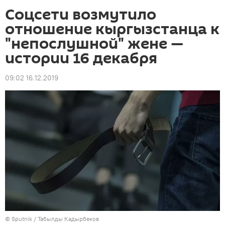
Соцсети возмутило
отношение кыргызстанца к
"непослушной" жене —
истории 16 декабря
09:02 16.12.2019
©
Sputnik / Табылды Кадырбеков