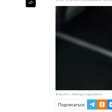
©
Sputnik / Табылды Кадырбеков
Подписаться