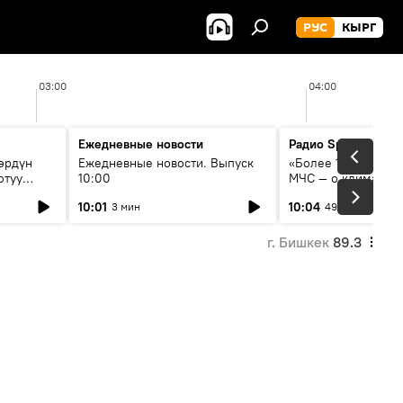
РУС
КЫРГ
03:00
04:00
Ежедневные новости
Радио Sputnik Кыр
өрдүн
Ежедневные новости. Выпуск
«Более 1200 сёл в 
отуу
10:00
МЧС — о климате, 
системе оповещен
10:01
10:04
3 мин
49 мин
населения
г. Бишкек
89.3