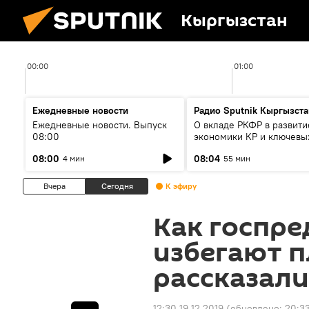
Кыргызстан
00:00
01:00
Ежедневные новости
Радио Sputnik Кыргызста
Ежедневные новости. Выпуск
О вкладе РКФР в развити
08:00
экономики КР и ключевы
секторах до 2030 года
08:00
08:04
4 мин
55 мин
Вчера
Сегодня
К эфиру
Как госпр
избегают п
рассказали
12:30 19.12.2019
(обновлено:
20:33