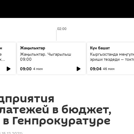
02:00
н
Жаңылыктар
Күн башат
е
Жаңылыктар. Чыгарылыш
Кыргызстанда мөңгүл
х
09:00
эриши тездеди — токт
мүмкүн эмеспи?
09:00
09:04
4 мин
46 мин
едприятия
латежей в бюджет,
 в Генпрокуратуре
 15.12.2021
)