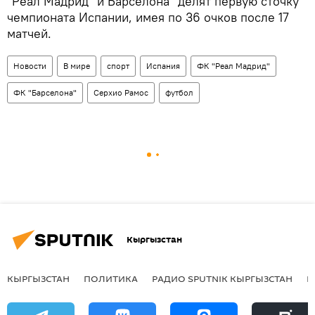
​"Реал Мадрид" и Барселона" делят первую сточку
чемпионата Испании, имея по 36 очков после 17
матчей.
Новости
В мире
спорт
Испания
ФК "Реал Мадрид"
ФК "Барселона"
Серхио Рамос
футбол
Кыргызстан
КЫРГЫЗСТАН
ПОЛИТИКА
РАДИО SPUTNIK КЫРГЫЗСТАН
Р