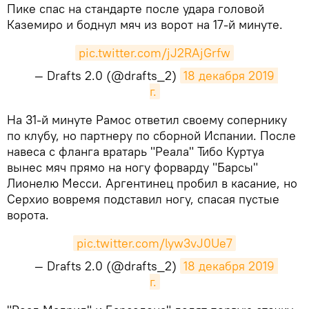
Пике спас на стандарте после удара головой
Каземиро и боднул мяч из ворот на 17-й минуте.
pic.twitter.com/jJ2RAjGrfw
— Drafts 2.0 (@drafts_2)
18 декабря 2019 
г.
​На 31-й минуте Рамос ответил своему сопернику
по клубу, но партнеру по сборной Испании. После
навеса с фланга вратарь "Реала" Тибо Куртуа
вынес мяч прямо на ногу форварду "Барсы"
Лионелю Месси. Аргентинец пробил в касание, но
Серхио вовремя подставил ногу, спасая пустые
ворота.
pic.twitter.com/lyw3vJ0Ue7
— Drafts 2.0 (@drafts_2)
18 декабря 2019 
г.