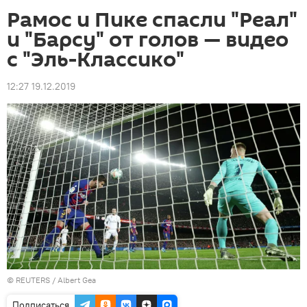
Рамос и Пике спасли "Реал"
и "Барсу" от голов — видео
с "Эль-Классико"
12:27 19.12.2019
©
REUTERS
/ Albert Gea
Подписаться