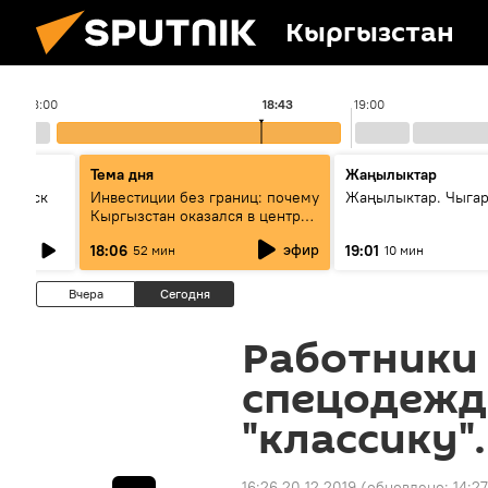
Кыргызстан
18:00
18:43
19:00
Тема дня
Жаңылыктар
Выпуск
Инвестиции без границ: почему
Жаңылыктар. Чыга
Кыргызстан оказался в центре
внимания бизнеса
эфир
18:06
19:01
52 мин
10 мин
Вчера
Сегодня
Работники 
спецодежду
"классику"
16:26 20.12.2019
(обновлено:
14:27