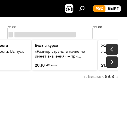
РУС
КЫРГ
21:00
22:00
ости
Будь в курсе
Жаңылыктар
ости. Выпуск
«Размер страны в науке не
Жаңылыктар.
имеет значения» — три
эксперта о сотрудничестве
20:10
21:01
43 мин
3 мин
России и Кыргызстана в
образовании и исследованиях
г. Бишкек
89.3