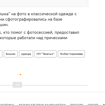
лыка" на фото в классической одежде с
Они сфотографировались на базе
шин.
, кто помог с фотосессией, предоставил
 которые работали над прическами
н
Бишкек
одежда
МП "Тазалык"
Жибек Каракеева
ОЛИТИКА
РАДИО SPUTNIK КЫРГЫЗСТАН
РОССИЯ
СПОРТ