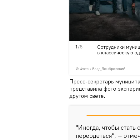
1
/6
 с фотосессией,
Сотрудники муниц
, которые работали над
в классическую о
© Фото / Влад Домбровский
Пресс-секретарь муницип
представила фото эксперим
другом свете.
"Иногда, чтобы стать
переодеться", — отмеч