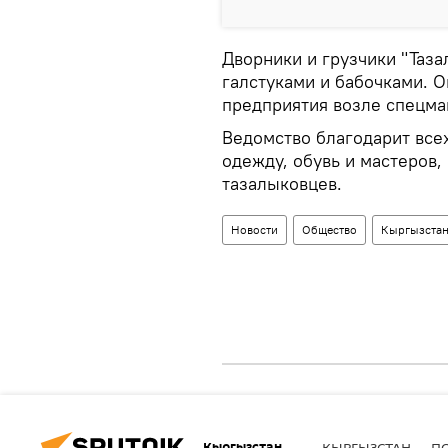
Дворники и грузчики "Таза
галстуками и бабочками. 
предприятия возле спецма
Ведомство благодарит всех
одежду, обувь и мастеров,
тазалыковцев.
Новости
Общество
Кыргызста
Кыргызстан
КЫРГЫЗСТАН
П