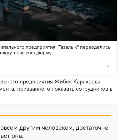
2
/6
ипального предприятия "Тазалык" переоделись
дежду, сняв спецформу
© Фото /
ального предприятия Жибек Каракеева
ента, призванного показать сотрудников в
 совсем другим человеком, достаточно
ает она.