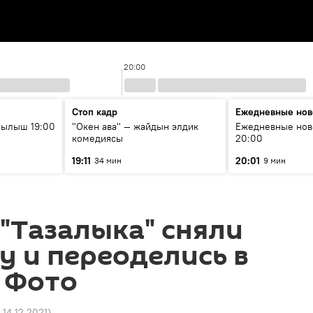
20:00
Стоп кадр
Ежедневные нов
рылыш 19:00
"Окен ава" — жайдын элдик
Ежедневные нов
комедиясы
20:00
19:11
20:01
34 мин
9 мин
"Тазалыка" сняли
 и переоделись в
. Фото
 14.12.2021
)