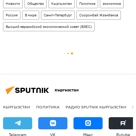
Новости
Общество
Кыргызстан
Политика
экономика
Россия
В мире
Санкт-Петербург
Сооронбай Жээнбеков
Высший евразийский экономический совет (ВЭЕС)
Кыргызстан
КЫРГЫЗСТАН
ПОЛИТИКА
РАДИО SPUTNIK КЫРГЫЗСТАН
Р
Telegram
VK
Макс
Rutube