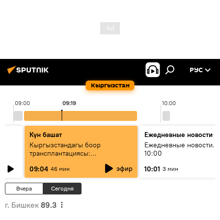
РУС
Кыргызстан
09:00
09:19
10:00
Күн башат
Ежедневные новости
Кыргызстандагы боор
Ежедневные новости. 
трансплантациясы:
10:00
жетишкендиктер жана өнүгүү
эфир
09:04
10:01
46 мин
3 мин
келечеги
Вчера
Сегодня
г. Бишкек
89.3