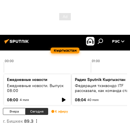
РУС
Кыргызстан
00:00
01:00
Ежедневные новости
Радио Sputnik Кыргызстан
Ежедневные новости. Выпуск
Федерация тхэквондо ITF
08:00
рассказала, как команда ста
жертвой мошенников
08:00
08:04
4 мин
40 мин
Вчера
Сегодня
К эфиру
г. Бишкек
89.3