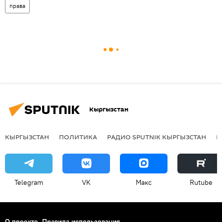
права
Кыргызстан
КЫРГЫЗСТАН
ПОЛИТИКА
РАДИО SPUTNIK КЫРГЫЗСТАН
Р
Telegram
VK
Макс
Rutube
О проекте
Правила использования