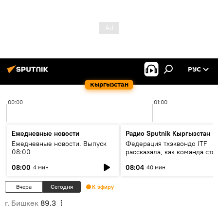
РУС
Кыргызстан
00:00
01:00
Ежедневные новости
Радио Sputnik Кыргызстан
Ежедневные новости. Выпуск
Федерация тхэквондо ITF
08:00
рассказала, как команда ста
жертвой мошенников
08:00
08:04
4 мин
40 мин
Вчера
Сегодня
К эфиру
г. Бишкек
89.3