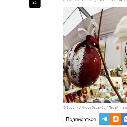
©
Sputnik
/ Игорь Зарембо
/
Перейти в 
Подписаться