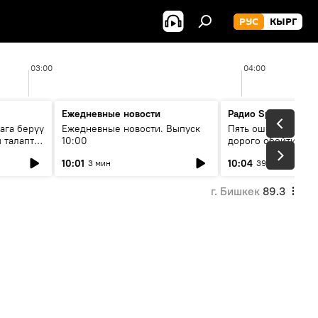
РУС
КЫРГ
03:00
04:00
Ежедневные новости
Радио Sputnik Кыр
ага берүү
Ежедневные новости. Выпуск
Пять ошибок котор
 талаптар
10:00
дорого обойтись п
жилья
10:01
10:04
3 мин
39 мин
г. Бишкек
89.3