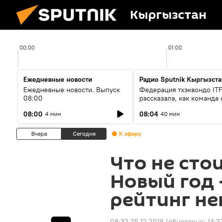
Кыргызстан
00:00
01:00
Ежедневные новости
Радио Sputnik Кыргызста
Ежедневные новости. Выпуск
Федерация тхэквондо IT
08:00
рассказала, как команда 
жертвой мошенников
08:00
08:04
4 мин
40 мин
Вчера
Сегодня
К эфиру
Что не сто
Новый год 
рейтинг н
08:32 25.12.2019
(обновлено:
14:2