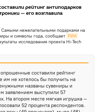
составили рейтинг антиподарков
троники — его возглавила
Самыми нежелательными подарками на
ниры и символы года, сообщает
РИА 
зультаты исследования проекта Hi-Tech
я опрошенные составили рейтинг
е им не хотелось бы получить на
енужными названы сувениры и
им заявлением выступили 57
. На втором месте мягкая игрушка —
олосовали 52 процента респондентов.
ся весы (49 процентов), мыло (48),