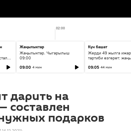
02:00
н
Жаңылыктар
Күн башат
F
Жаңылыктар. Чыгарылыш
Жерди 49 жылга ижар
стала
09:00
тартиби өзгөрөт: жаңы
эмнени көздөйт?
09:00
09:05
4 мин
44 мин
ит дарить на
— составлен
енужных подарков
7 14.12.2021
)