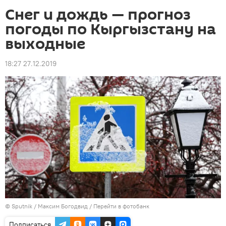
Снег и дождь — прогноз
погоды по Кыргызстану на
выходные
18:27 27.12.2019
©
Sputnik
/ Максим Богодвид
/
Перейти в фотобанк
Подписаться