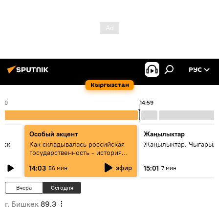
РУС
Кыргызстан
:00
14:59
Особый акцент
Жаңылыктар
уск
Как складывалась российская
Жаңылыктар. Чыгарыл
государственность - история
России и геополитика Евразии
эфир
14:03
15:01
56 мин
7 мин
глазами аналитиков
Вчера
Сегодня
г. Бишкек
89.3