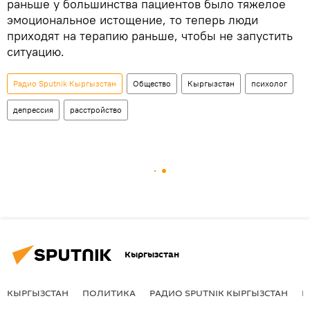
раньше у большинства пациентов было тяжелое
эмоциональное истощение, то теперь люди
приходят на терапию раньше, чтобы не запустить
ситуацию.
Радио Sputnik Кыргызстан
Общество
Кыргызстан
психолог
депрессия
расстройство
Кыргызстан
КЫРГЫЗСТАН
ПОЛИТИКА
РАДИО SPUTNIK КЫРГЫЗСТАН
Р