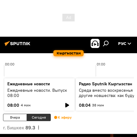
РУС
Кыргызстан
00:00
01:00
Ежедневные новости
Радио Sputnik Кыргызстан
Ежедневные новости. Выпуск
Среда вместо воскресенья и
08:00
другие новшества: как будут
проходить выборы в КР?
08:00
08:04
4 мин
38 мин
Вчера
Сегодня
К эфиру
г. Бишкек
89.3