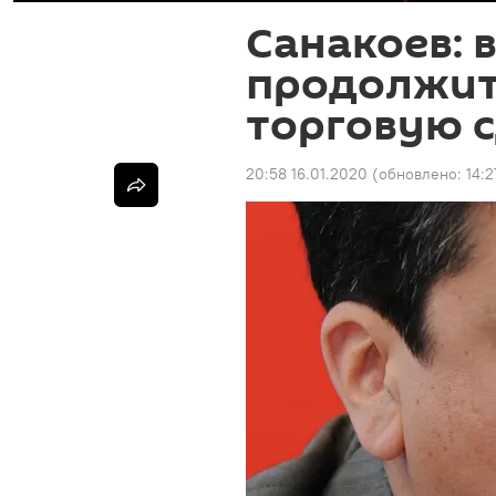
Санакоев: 
продолжитс
торговую 
20:58 16.01.2020
(обновлено:
14:2