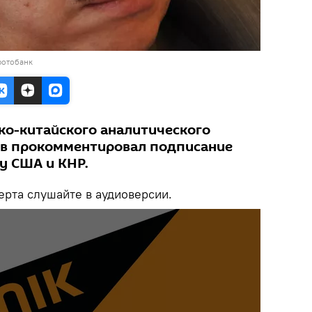
фотобанк
ко-китайского аналитического
ев прокомментировал подписание
у США и КНР.
рта слушайте в аудиоверсии.