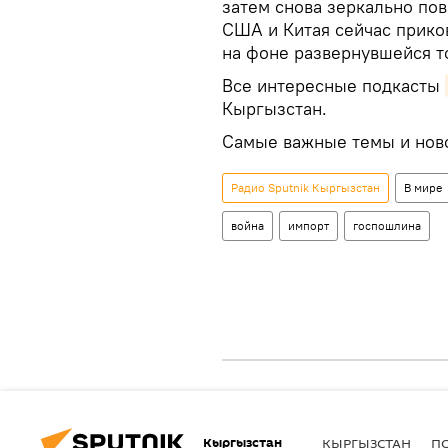
затем снова зеркально п
США и Китая сейчас прико
на фоне развернувшейся т
Все интересные подкасты
Кыргызстан.
Самые важные темы и нов
Радио Sputnik Кыргызстан
В мире
война
импорт
госпошлина
Кыргызстан
КЫРГЫЗСТАН
П