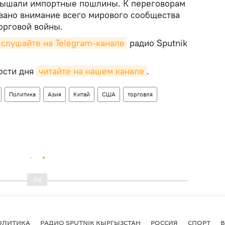
овышали импортные пошлины. К переговорам
вано внимание всего мирового сообщества
орговой войны.
слушайте на Telegram-канале
радио Sputnik
ости дня
читайте на нашем канале
.
Политика
Азия
Китай
США
торговля
ОЛИТИКА
РАДИО SPUTNIK КЫРГЫЗСТАН
РОССИЯ
СПОРТ