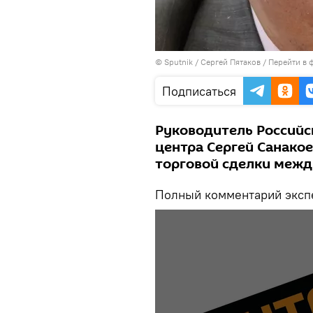
©
Sputnik
/ Сергей Пятаков
/
Перейти в 
Подписаться
Руководитель Российс
центра Сергей Санако
торговой сделки межд
Полный комментарий экспе