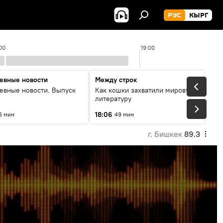
РУС
КЫРГ
00
19:00
евные новости
Между строк
евные новости. Выпуск
Как кошки захватили мировую
литературу
18:06
6 мин
49 мин
г. Бишкек
89.3