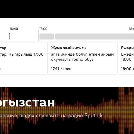
16:40
17:00
18:
тар
Жума жыйынтыгы
Ежедн
ар. Чыгарылыш 17:00
апта ичинде болуп өткөн айрым
Ежедн
окуяларга токтолобуз
18:00
17:11
18:00
ин
51 мин
ргызстан
ересных людях слушайте на радио Sputnik