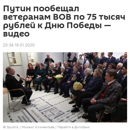
Путин пообещал
ветеранам ВОВ по 75 тысяч
рублей к Дню Победы —
видео
20:34 19.01.2020
©
Sputnik
/ Михаил Климентьев
/
Перейти в фотобанк