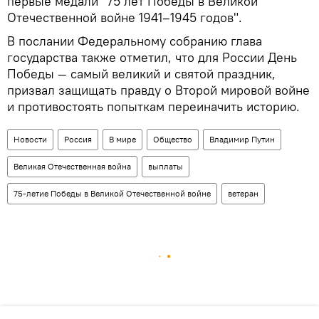
первые медали "75 лет Победы в Великой
Отечественной войне 1941–1945 годов".
В послании Федеральному собранию глава
государства также отметил, что для России День
Победы — самый великий и святой праздник,
призвал защищать правду о Второй мировой войне
и противостоять попыткам переиначить историю.
Новости
Россия
В мире
Общество
Владимир Путин
Великая Отечественная война
выплаты
75-летие Победы в Великой Отечественной войне
ветеран