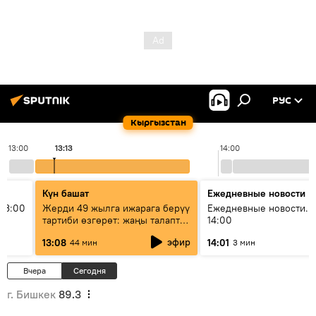
РУС
Кыргызстан
13:00
13:13
14:00
Күн башат
Ежедневные новости
13:00
Жерди 49 жылга ижарага берүү
Ежедневные новости. 
тартиби өзгөрөт: жаңы талаптар
14:00
эмнени көздөйт?
эфир
13:08
14:01
44 мин
3 мин
Вчера
Сегодня
г. Бишкек
89.3