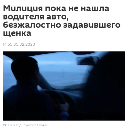
Милиция пока не нашла
водителя авто,
безжалостно задавившего
щенка
14:55 05.02.2020
CC BY 2.0
/
upyernoz
/ Uskar