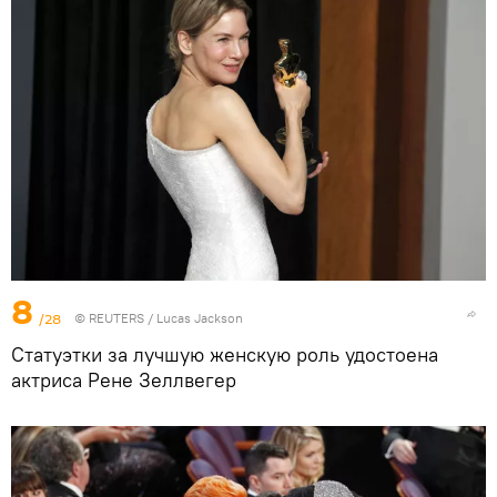
8
/28
©
REUTERS
/ Lucas Jackson
Статуэтки за лучшую женскую роль удостоена
актриса Рене Зеллвегер