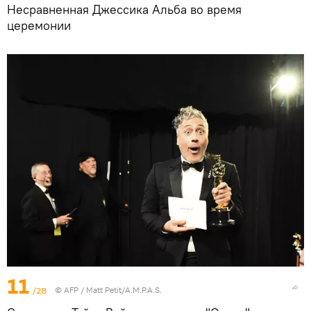
Несравненная Джессика Альба во время
церемонии
11
/28
©
AFP
/ Matt Petit/A.M.P.A.S.