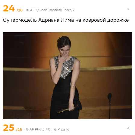
24
/28
©
AFP
/ Jean-Baptiste Lacroix
Супермодель Адриана Лима на ковровой дорожке
25
/28
©
AP Photo
/ Chris Pizzello