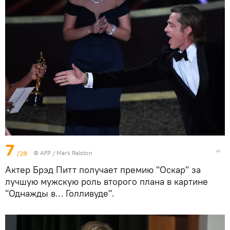
7
/28
©
AFP
/ Mark Ralston
Актер Брэд Питт получает премию "Оскар" за
лучшую мужскую роль второго плана в картине
"Однажды в… Голливуде".