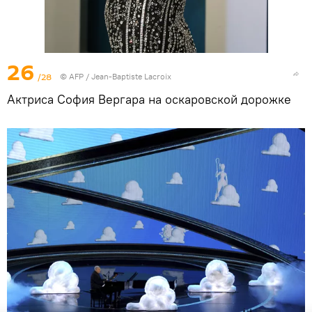
26
/28
©
AFP
/ Jean-Baptiste Lacroix
Актриса София Вергара на оскаровской дорожке