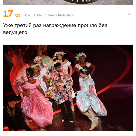
17
/28
©
REUTERS
/ Danny Moloshok
Уже третий раз награждение прошло без
ведущего