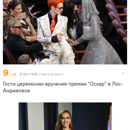
9
/28
©
REUTERS
/ Mario Anzuoni
Гости церемонии вручения премии "Оскар" в Лос-
Анджелесе