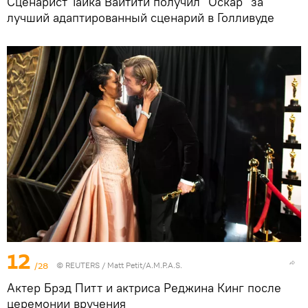
Сценарист Тайка Вайтити получил "Оскар" за
лучший адаптированный сценарий в Голливуде
12
/28
©
REUTERS
/ Matt Petit/A.M.P.A.S.
Актер Брэд Питт и актриса Реджина Кинг после
церемонии вручения