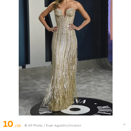
10
/28
©
AP Photo
/ Evan Agostini/Invision