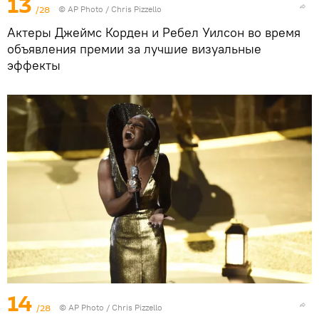
13
/28
©
AP Photo
/ Chris Pizzello
Актеры Джеймс Корден и Ребел Уилсон во время
объявления премии за лучшие визуальные
эффекты
14
/28
©
AP Photo
/ Chris Pizzello