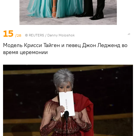
15
/28
©
REUTERS
/ Danny Moloshok
Модель Крисси Тайген и певец Джон Ледженд во
время церемонии