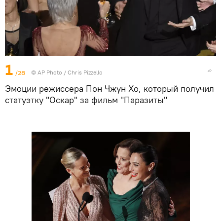
1
/28
©
AP Photo
/ Chris Pizzello
Эмоции режиссера Пон Чжун Хо, который получил
статуэтку "Оскар" за фильм "Паразиты"