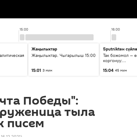
15:00
16:00
Жаңылыктар
Sputnikteн сүйл
алитическая
Жаңылыктар. Чыгарылыш 15:00
Так божомол — ө
коргонуу:
гидрометеороло
15:01
15:04
3 мин
45 мин
кантип өркүндөт
чта Победы":
труженица тыла
х писем
 16.12.2021
)