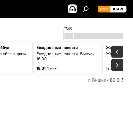
РУС
КЫРГ
17:00
өйбүз
Ежедневные новости
Жаңылыктар
з убагындагы
Ежедневные новости. Выпуск
Жаңылыктар.
16:00
гиялык кызмат
16:01
17:01
3 мин
6 мин
үлүүдө
г. Бишкек
89.3