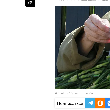
©
Sputnik
/ Руслан Кривобок
Подписаться