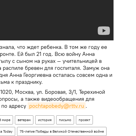
знала, что ждет ребенка. В том же году ее
ронте. Ей был 21 год. Всю войну Анна
тылу с сыном на руках — учительницей в
а распиле бревен для госпиталя. Замуж она
ня Анна Георгиевна осталась совсем одна и
сьма к празднику.
1020, Москва, ул. Боровая, 3/1, Терехиной
опросы, а также видеообращения для
 по адресу
pochtapobedy@rttv.ru
.
В мире
ветеран
история
письмо
проект
ia Today
75-летие Победы в Великой Отечественной войне