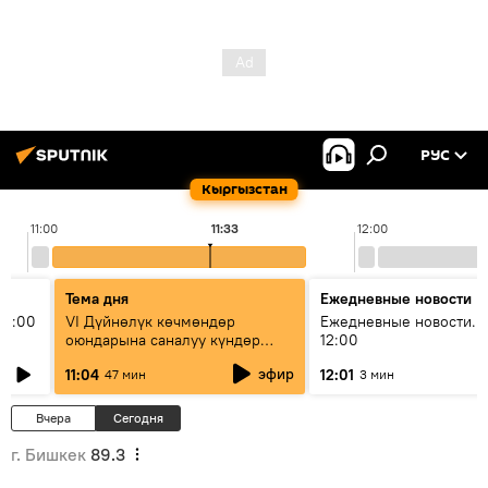
РУС
Кыргызстан
11:00
11:33
12:00
Тема дня
Ежедневные новости
11:00
VI Дүйнөлүк көчмөндөр
Ежедневные новости. 
оюндарына саналуу күндөр
12:00
калды: даярдык иштери кайсы
эфир
11:04
12:01
47 мин
3 мин
этапка жетти?
Вчера
Сегодня
г. Бишкек
89.3