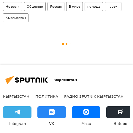
Новости
Общество
Россия
В мире
помощь
проект
Кыргызстан
Кыргызстан
КЫРГЫЗСТАН
ПОЛИТИКА
РАДИО SPUTNIK КЫРГЫЗСТАН
Р
Telegram
VK
Макс
Rutube