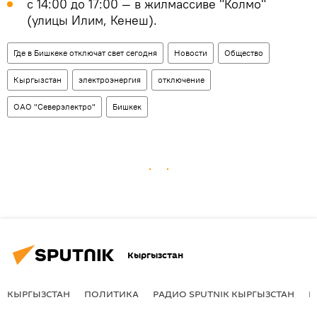
с 14:00 до 17:00 — в жилмассиве "Колмо"
(улицы Илим, Кенеш).
Где в Бишкеке отключат свет сегодня
Новости
Общество
Кыргызстан
электроэнергия
отключение
ОАО "Северэлектро"
Бишкек
Кыргызстан
КЫРГЫЗСТАН
ПОЛИТИКА
РАДИО SPUTNIK КЫРГЫЗСТАН
Р