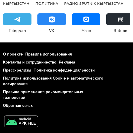
КЫРГЫЗСТАН
ПОЛИТИКА
РАДИО SPUTNIK КЫРГЫЗСТАН
Р
Telegram
VK
Макс
Rutube
О проекте
Правила использования
Контакты и сотрудничество
Реклама
Пресс-релизы
Политика конфиденциальности
Политика использования Cookie и автоматического
логирования
Правила применения рекомендательных
технологий
Обратная связь