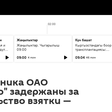
02:00
н
Жаңылыктар
Күн башат
я и
Жаңылыктар. Чыгарылыш
Кыргызстандагы боор
дут
09:00
трансплантациясы:
жетишкендиктер жана
09:00
09:04
4 мин
46 мин
келечеги
дника ОАО
" задержаны за
ство взятки —