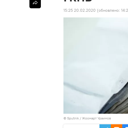
15:25 20.02.2020
(обновлено:
14:
©
Sputnik
/ Жоомарт Ураимов