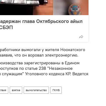
задержан глава Октябрьского айыл
ГСБЭП
 работники вымогали у жителя Ноокатского
заявив, что он воровал электроэнергию.
оизводства зарегистрированы в Едином
оступков по статье 238 "Незаконное
 служащим" Уголовного кодекса КР. Ведется
твия
взятка
вымогательство
ГКНБ