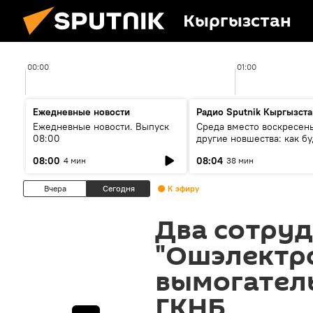
Кыргызстан
00:00
01:00
Ежедневные новости
Радио Sputnik Кыргызста
Ежедневные новости. Выпуск
Среда вместо воскресень
08:00
другие новшества: как бу
проходить выборы в КР?
08:00
08:04
4 мин
38 мин
Вчера
Сегодня
К эфиру
Два сотру
"Ошэлектро
вымогатель
ГКНБ