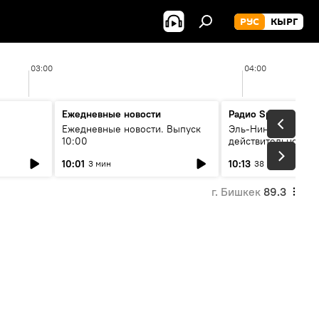
РУС
КЫРГ
03:00
04:00
Ежедневные новости
Радио Sputnik Кыр
Ежедневные новости. Выпуск
Эль-Ниньо, жара и 
10:00
действительно вли
 өнүгүү
погоду в Кыргызст
10:01
10:13
3 мин
38 мин
г. Бишкек
89.3