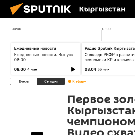
Кыргызстан
00:00
01:00
Ежедневные новости
Радио Sputnik Кыргызста
Ежедневные новости. Выпуск
О вкладе РКФР в развити
08:00
экономики КР и ключевы
секторах до 2030 года
08:00
08:04
4 мин
55 мин
Вчера
Сегодня
К эфиру
Первое зол
Кыргызста
чемпионом 
Видео схва