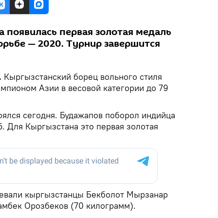
а появилась первая золотая медаль
орьбе — 2020. Турнир завершится
.
Кыргызстанский борец вольного стиля
емпионом Азии в весовой категории до 79
ялся сегодня. Будажапов поборол индийца
:5. Для Кыргызстана это первая золотая
оевали кыргызстанцы Бекболот Мырзанар
ламбек Орозбеков (70 килограмм).