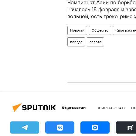
Чемпионат Азии по борьбе
началось 18 февраля и зав
вольной, есть греко-римск
Новости
Общество
Кыргызста
победа
золото
Кыргызстан
КЫРГЫЗСТАН
П