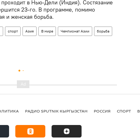
 проходит в Нью-Дели (Индия). Состязание
ершится 23-го. В программе, помимо
ая и женская борьба.
н
спорт
Азия
В мире
Чемпионат Азии
борьба
ОЛИТИКА
РАДИО SPUTNIK КЫРГЫЗСТАН
РОССИЯ
СПОРТ