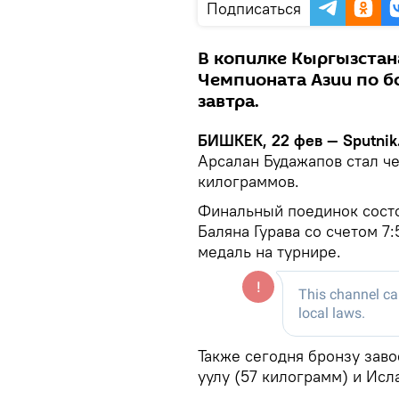
Подписаться
В копилке Кыргызстан
Чемпионата Азии по б
завтра.
БИШКЕК, 22 фев — Sputnik
Арсалан Будажапов стал ч
килограммов.
Финальный поединок состо
Баляна Гурава со счетом 7
медаль на турнире.
Также сегодня бронзу зав
уулу (57 килограмм) и Ис