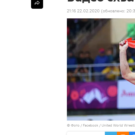
21:16 22.02.2020
(обновлено:
20:3
© Фото /
Facebook / United World Wrestli