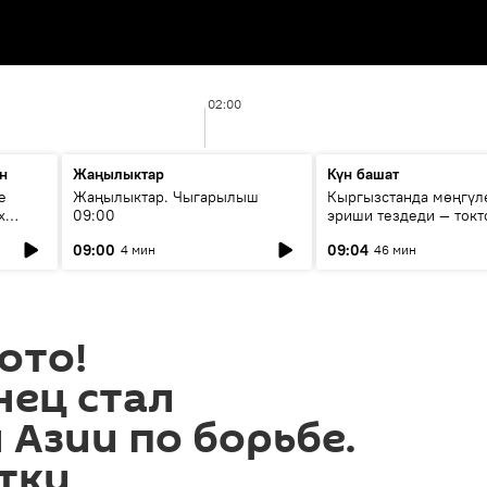
02:00
н
Жаңылыктар
Күн башат
е
Жаңылыктар. Чыгарылыш
Кыргызстанда мөңгүл
х
09:00
эриши тездеди — токт
мүмкүн эмеспи?
09:00
09:04
4 мин
46 мин
ото!
нец стал
Азии по борьбе.
тки