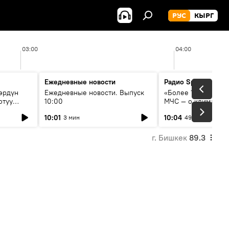
РУС
КЫРГ
03:00
04:00
Ежедневные новости
Радио Sputnik Кыр
өрдүн
Ежедневные новости. Выпуск
«Более 1200 сёл в 
отуу
10:00
МЧС — о климате, 
системе оповещен
10:01
10:04
3 мин
49 мин
населения
г. Бишкек
89.3