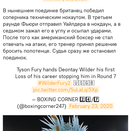
​В нынешнем поединке британец победил
соперника техническим нокаутом. В третьем
раунде Фьюри отправил Уайлдера в нокдаун, а в
седьмом зажал его в углу и осыпал ударами.
После того как американский боксер не стал
отвечать на атаки, его тренер принял решение
бросить полотенце. Судья сразу же остановил
поединок.
Tyson Fury hands Deontay Wilder his first
Loss of his career stopping him in Round 7
#WilderFury2
🇺🇸🇬🇧
pic.twitter.com/5uLaLqi5Xp
— BOXING CORNER 2️⃣4️⃣/7️⃣
(@boxingcorner247)
February 23, 2020