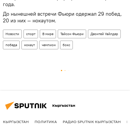
года.
До нынешней встречи Фьюри одержал 29 побед,
20 из них — нокаутом.
Новости
спорт
В мире
Тайсон Фьюри
Деонтей Уайлдер
победа
нокаут
чемпион
бокс
Кыргызстан
КЫРГЫЗСТАН
ПОЛИТИКА
РАДИО SPUTNIK КЫРГЫЗСТАН
Р