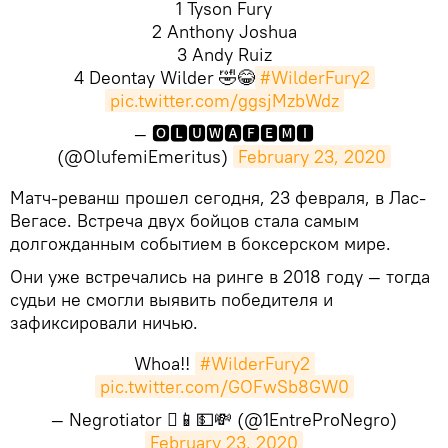
1 Tyson Fury
2 Anthony Joshua
3 Andy Ruiz
4 Deontay Wilder 🤣😂
#WilderFury2
pic.twitter.com/ggsjMzbWdz
— 🅾🅻🆄🆆🅰🅵🅴🅼🅸
(@OlufemiEmeritus)
February 23, 2020
​Матч-реванш прошел сегодня, 23 февраля, в Лас-
Вегасе. Встреча двух бойцов стала самым
долгожданным событием в боксерском мире.
Они уже встречались на ринге в 2018 году — тогда
судьи не смогли выявить победителя и
зафиксировали ничью.
Whoa!!
#WilderFury2
pic.twitter.com/GOFwSb8GW0
— Negrotiator 📱💵💸 (@1EntreProNegro)
February 23, 2020