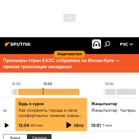
РУС
Кыргызстан
Премьеры стран ЕАЭС собрались на Иссык-Куле —
прямая трансляция заседания
12:00
12:20
13:00
Будь в курсе
Жаңылыктар
уск
Как сохранить города и села
Жаңылыктар. Чыгарыл
комфортными: мнение ученых
Евразии
эфир
12:04
13:01
40 мин
7 мин
Вчера
Сегодня