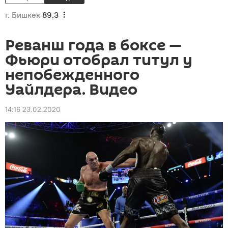
г. Бишкек
89.3
Реванш года в боксе —
Фьюри отобрал титул у
непобежденного
Уайлдера. Видео
14:16 23.02.2020