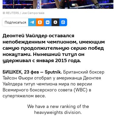
©
REUTERS
/ Joe Camporeale
Подписаться
Деонтей Уайлдер оставался
непобежденным чемпионом, имеющим
самую продолжительную серию побед
нокаутами. Нынешний титул он
удерживал с января 2015 года.
БИШКЕК, 23 фев — Sputnik.
Британский боксер
Тайсон Фьюри отобрал у американца Деонтея
Уайлдера титул чемпиона мира по версии
Всемирного боксерского совета (WBC) в
супертяжелом весе.
We have a new ranking of the
heavyweights division.