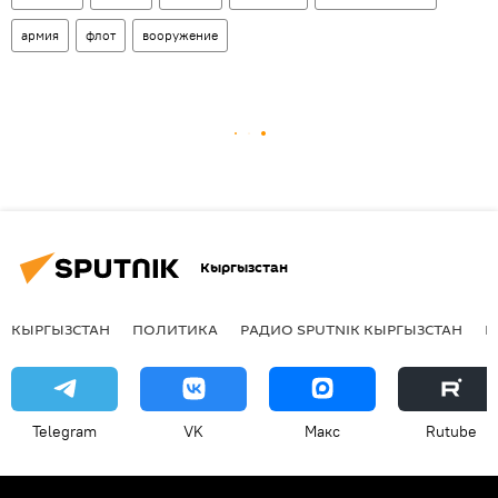
армия
флот
вооружение
Кыргызстан
КЫРГЫЗСТАН
ПОЛИТИКА
РАДИО SPUTNIK КЫРГЫЗСТАН
Р
Telegram
VK
Макс
Rutube