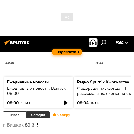
РУС
Кыргызстан
00:00
01:00
Ежедневные новости
Радио Sputnik Кыргызстан
Ежедневные новости. Выпуск
Федерация тхэквондо ITF
08:00
рассказала, как команда ста
жертвой мошенников
08:00
08:04
4 мин
40 мин
Вчера
Сегодня
К эфиру
г. Бишкек
89.3