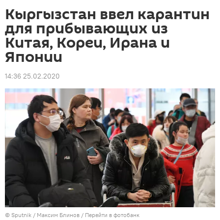
Кыргызстан ввел карантин
для прибывающих из
Китая, Кореи, Ирана и
Японии
14:36 25.02.2020
©
Sputnik
/ Максим Блинов
/
Перейти в фотобанк