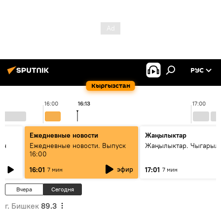
РУС
Кыргызстан
16:00
16:13
17:00
Ежедневные новости
Жаңылыктар
ан
Ежедневные новости. Выпуск
Жаңылыктар. Чыгарыл
16:00
эфир
16:01
17:01
7 мин
7 мин
Вчера
Сегодня
г. Бишкек
89.3