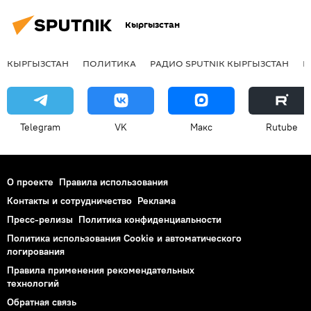
Кыргызстан
КЫРГЫЗСТАН
ПОЛИТИКА
РАДИО SPUTNIK КЫРГЫЗСТАН
Р
Telegram
VK
Макс
Rutube
О проекте
Правила использования
Контакты и сотрудничество
Реклама
Пресс-релизы
Политика конфиденциальности
Политика использования Cookie и автоматического
логирования
Правила применения рекомендательных
технологий
Обратная связь