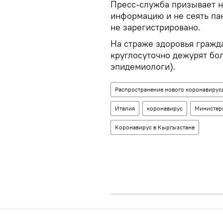
Пресс-служба призывает н
информацию и не сеять пан
не зарегистрировано.
На страже здоровья гражд
круглосуточно дежурят бо
эпидемиологи).
Распространение нового коронавируса
Италия
коронавирус
Министер
Коронавирус в Кыргызстане