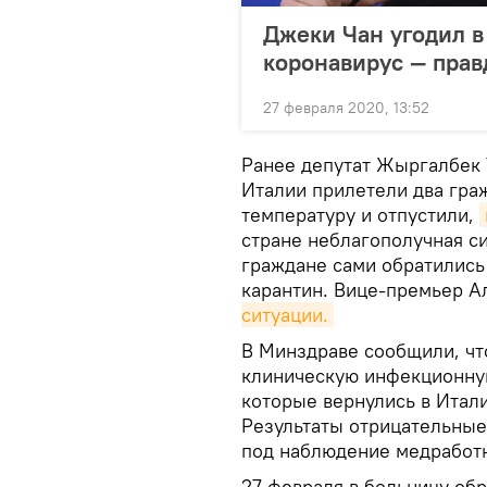
Джеки Чан угодил в
коронавирус — прав
27 февраля 2020, 13:52
Ранее депутат Жыргалбек 
Италии прилетели два гра
температуру и отпустили,
стране неблагополучная си
граждане сами обратились 
карантин. Вице-премьер 
ситуации.
В Минздраве сообщили, чт
клиническую инфекционную
которые вернулись в Итали
Результаты отрицательные
под наблюдение медработн
27 февраля в больницу обр