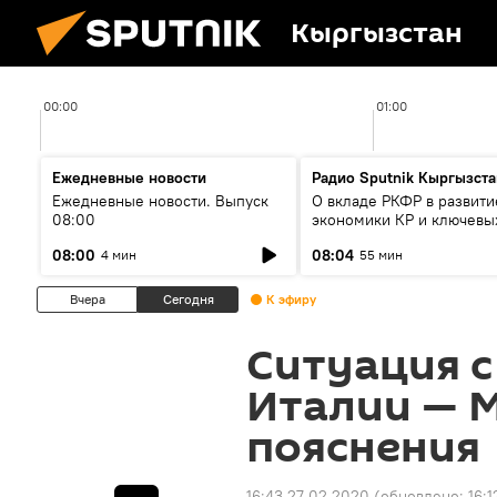
Кыргызстан
00:00
01:00
Ежедневные новости
Радио Sputnik Кыргызста
Ежедневные новости. Выпуск
О вкладе РКФР в развити
08:00
экономики КР и ключевы
секторах до 2030 года
08:00
08:04
4 мин
55 мин
Вчера
Сегодня
К эфиру
Ситуация 
Италии — М
пояснения
16:43 27.02.2020
(обновлено:
16: