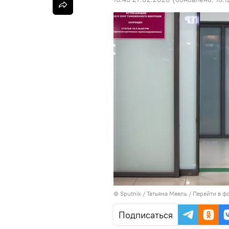
©
Sputnik
/ Татьяна Меель
/
Перейти в ф
Подписаться