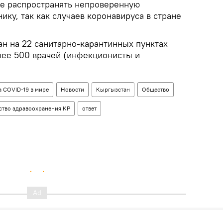
е распространять непроверенную
ику, так как случаев коронавируса в стране
ан на 22 санитарно-карантинных пунктах
лее 500 врачей (инфекционисты и
 COVID-19 в мире
Новости
Кыргызстан
Общество
ство здравоохранения КР
ответ