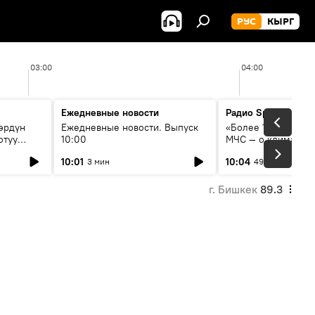
РУС
КЫРГ
03:00
04:00
Ежедневные новости
Радио Sputnik Кыр
өрдүн
Ежедневные новости. Выпуск
«Более 1200 сёл в 
отуу
10:00
МЧС — о климате, 
системе оповещен
10:01
10:04
3 мин
49 мин
населения
г. Бишкек
89.3