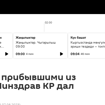
02:00
н
Жаңылыктар
Күн башат
е
Жаңылыктар. Чыгарылыш
Кыргызстанда мөңгүл
х
09:00
эриши тездеди — токт
мүмкүн эмеспи?
09:00
09:04
4 мин
46 мин
с прибывшими из
инздрав КР дал
12 07.08.2023
)