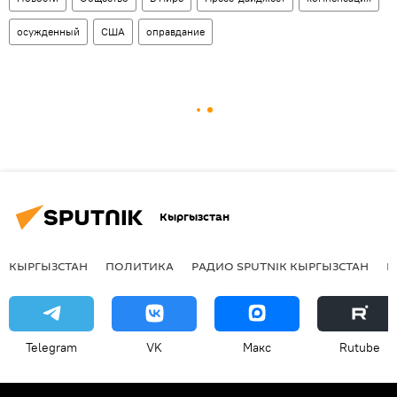
осужденный
США
оправдание
Кыргызстан
КЫРГЫЗСТАН
ПОЛИТИКА
РАДИО SPUTNIK КЫРГЫЗСТАН
Р
Telegram
VK
Макс
Rutube