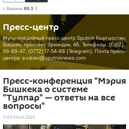
г. Бишкек
89.3
Пресс-центр
Мультимедийный пресс-центр Sputnik Кыргызстан,
Бишкек, проспект Эркиндик, 46. Телефоны: (0312)
98-69-47, (0772) 17-54-88 (Telegram). Почта пресс-
центра: a.valiev@sputniknews.com
Пресс-конференция "Мэрия
Бишкека о системе
"Тулпар" — ответы на все
вопросы"
11:00 09.03.2020