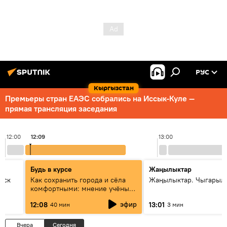
РУС
Кыргызстан
Премьеры стран ЕАЭС собрались на Иссык-Куле —
прямая трансляция заседания
12:00
12:09
13:00
Будь в курсе
Жаңылыктар
уск
Как сохранить города и сёла
Жаңылыктар. Чыгарыл
комфортными: мнение учёных
Евразии
эфир
12:08
13:01
40 мин
3 мин
Вчера
Сегодня