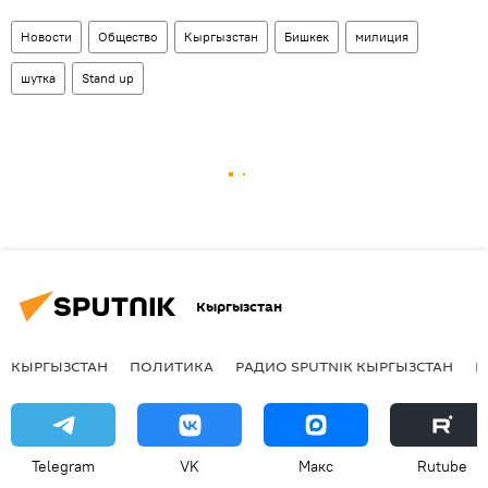
Новости
Общество
Кыргызстан
Бишкек
милиция
шутка
Stand up
Кыргызстан
КЫРГЫЗСТАН
ПОЛИТИКА
РАДИО SPUTNIK КЫРГЫЗСТАН
Р
Telegram
VK
Макс
Rutube