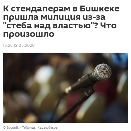
К стендаперам в Бишкеке
пришла милиция из-за
"стеба над властью"? Что
произошло
16:26 12.03.2020
©
Sputnik / Табылды Кадырбеков