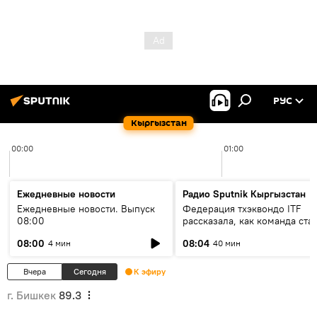
РУС
Кыргызстан
00:00
01:00
Ежедневные новости
Радио Sputnik Кыргызстан
Ежедневные новости. Выпуск
Федерация тхэквондо ITF
08:00
рассказала, как команда ста
жертвой мошенников
08:00
08:04
4 мин
40 мин
Вчера
Сегодня
К эфиру
г. Бишкек
89.3