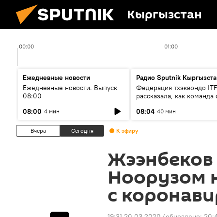
Кыргызстан
00:00
01:00
Ежедневные новости
Радио Sputnik Кыргызста
Ежедневные новости. Выпуск
Федерация тхэквондо IT
08:00
рассказала, как команда 
жертвой мошенников
08:00
08:04
4 мин
40 мин
Вчера
Сегодня
К эфиру
Жээнбеков 
Ноорузом 
с коронав
19:31 20.03.2020
(обновлено:
20:4