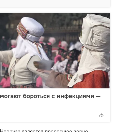
омогают бороться с инфекциями —
 Нооруза является проросшее зерно.