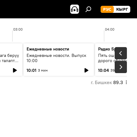
РУС
КЫРГ
03:00
04:00
Ежедневные новости
Радио Sputnik Кыр
ага берүү
Ежедневные новости. Выпуск
Пять ошибок котор
 талаптар
10:00
дорого обойтись п
жилья
10:01
10:04
3 мин
39 мин
г. Бишкек
89.3