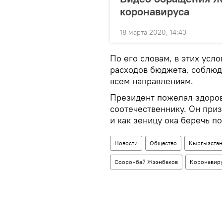
коронавируса
18 марта 2020, 14:43
По его словам, в этих усл
расходов бюджета, соблюд
всем направлениям.
Президент пожелал здоров
соотечественнику. Он при
и как зеницу ока беречь п
Новости
Общество
Кыргызста
Сооронбай Жээнбеков
Коронавиру