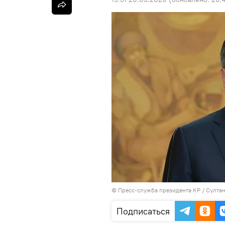
©
Пресс-служба президента КР / Султа
Подписаться