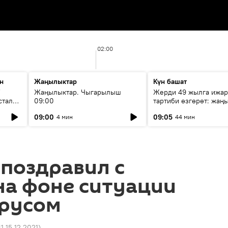
02:00
н
Жаңылыктар
Күн башат
F
Жаңылыктар. Чыгарылыш
Жерди 49 жылга ижар
стала
09:00
тартиби өзгөрөт: жаңы
эмнени көздөйт?
09:00
09:05
4 мин
44 мин
поздравил с
на фоне ситуации
ирусом
1 15.12.2021
)