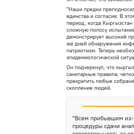
"Наши предки преподносил
единства и согласия. В эт
период, когда Кыргызстан
сложную полосу испытаний
демонстрирует высокий пр
же дней обнаружения инфе
патриотизм. Теперь необх
эпидемиологической ситуац
Он подчеркнул, что кыргы
санитарные правила, четко
прекратить любые собрани
скопление людей.
"Всем прибывшим из-
процедуры сдачи анал
ответственность за св