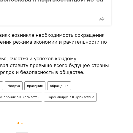
овиях возникла необходимость сокращения
ения режима экономии и рачительности по
ья, счастья и успехов каждому
звал ставить превыше всего будущее страны
орядок и безопасность в обществе.
н
Нооруз
праздник
обращение
с проник в Кыргызстан
Коронавирус в Кыргызстане