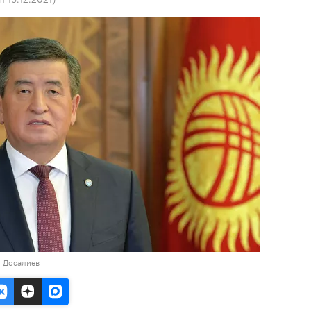
н Досалиев