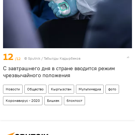
12
/12
©
Sputnik / Табылды Кадырбеков
С завтрашнего дня в стране вводится режим
чрезвычайного положения
Новости
Общество
Кыргызстан
Мультимедиа
фото
Коронавирус - 2020
Бишкек
блокпост