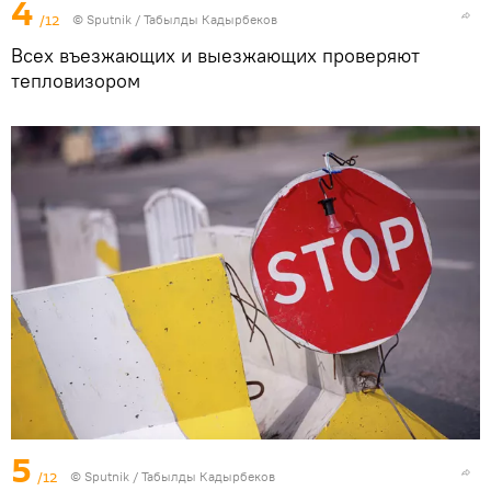
4
/12
©
Sputnik / Табылды Кадырбеков
Всех въезжающих и выезжающих проверяют
тепловизором
5
/12
©
Sputnik / Табылды Кадырбеков