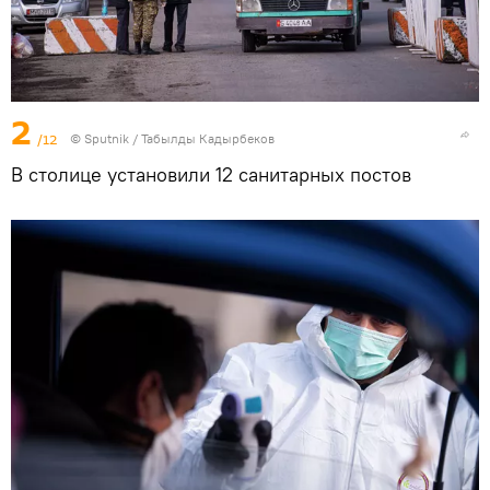
2
/12
©
Sputnik / Табылды Кадырбеков
В столице установили 12 санитарных постов