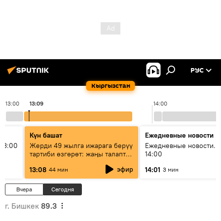
РУС
Кыргызстан
13:00
13:09
14:00
Күн башат
Ежедневные новости
13:00
Жерди 49 жылга ижарага берүү
Ежедневные новости. 
тартиби өзгөрөт: жаңы талаптар
14:00
эмнени көздөйт?
эфир
13:08
14:01
44 мин
3 мин
Вчера
Сегодня
г. Бишкек
89.3