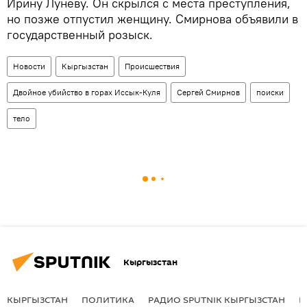
Ирину Луневу. Он скрылся с места преступления,
но позже отпустил женщину. Смирнова объявили в
государственный розыск.
Новости
Кыргызстан
Происшествия
Двойное убийство в горах Иссык-Куля
Сергей Смирнов
поиски
тело
Кыргызстан
КЫРГЫЗСТАН
ПОЛИТИКА
РАДИО SPUTNIK КЫРГЫЗСТАН
Р