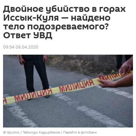
Двойное убийство в горах
Иссык-Куля — найдено
тело подозреваемого?
Ответ УВД
09:54 06.04.2020
©
Sputnik
/ Табылды Кадырбеков
/
Перейти в фотобанк