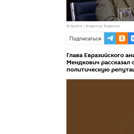
©
Sputnik
/ Владимир Трефилов
Подписаться
Глава Евразийского ан
Мендкович рассказал 
политическую репута