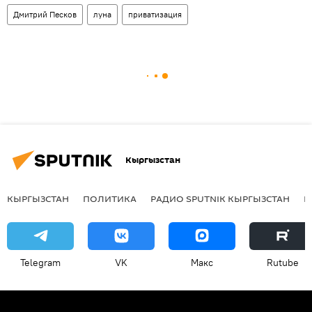
Дмитрий Песков
луна
приватизация
Кыргызстан
КЫРГЫЗСТАН
ПОЛИТИКА
РАДИО SPUTNIK КЫРГЫЗСТАН
Р
Telegram
VK
Макс
Rutube