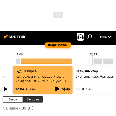
РУС
Кыргызстан
12:00
12:57
Будь в курсе
Жаңылыктар
уск
Как сохранить города и села
Жаңылыктар. Чыгарыл
комфортными: мнение ученых
Евразии
эфир
12:04
13:01
40 мин
7 мин
Вчера
Сегодня
г. Бишкек
89.3