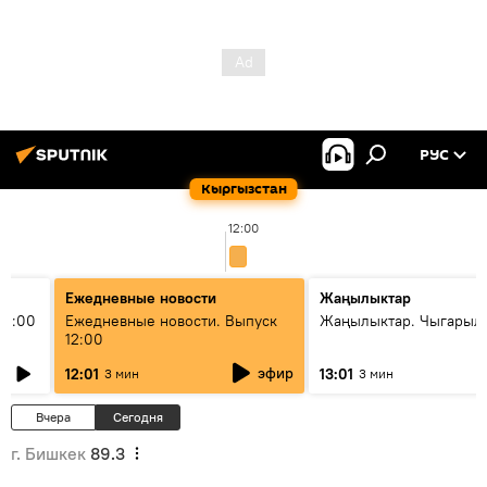
РУС
Кыргызстан
12:00
1
Ежедневные новости
Жаңылыктар
11:00
Ежедневные новости. Выпуск
Жаңылыктар. Чыгарыл
12:00
эфир
12:01
13:01
3 мин
3 мин
Вчера
Сегодня
г. Бишкек
89.3